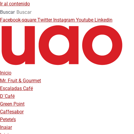
Ir al contenido
Buscar
Facebook-square
Twitter
Instagram
Youtube
Linkedin
Inicio
Mr. Fruit & Gourmet
Escaladas Café
D´Café
Green Point
Caffesabor
Petete’s
Inajar