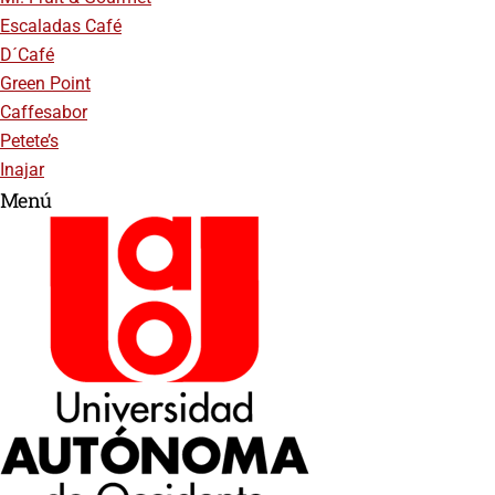
Escaladas Café
D´Café
Green Point
Caffesabor
Petete’s
Inajar
Menú