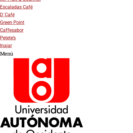
Escaladas Café
D´Café
Green Point
Caffesabor
Petete’s
Inajar
Menú