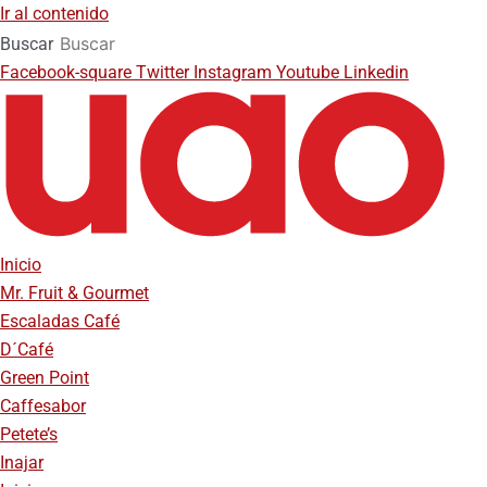
Ir al contenido
Buscar
Facebook-square
Twitter
Instagram
Youtube
Linkedin
Inicio
Mr. Fruit & Gourmet
Escaladas Café
D´Café
Green Point
Caffesabor
Petete’s
Inajar