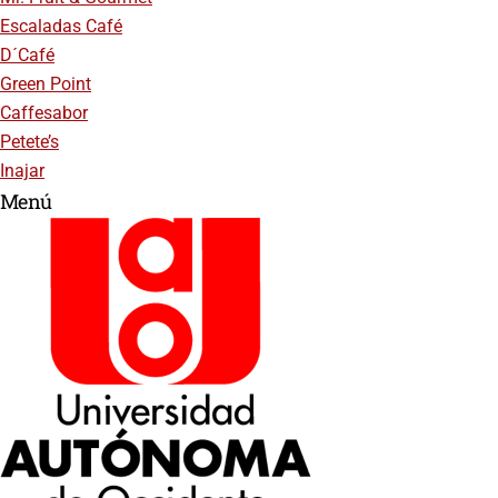
Escaladas Café
D´Café
Green Point
Caffesabor
Petete’s
Inajar
Menú