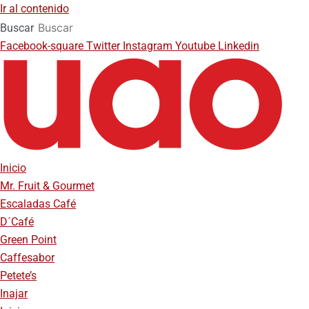
Ir al contenido
Buscar
Facebook-square
Twitter
Instagram
Youtube
Linkedin
Inicio
Mr. Fruit & Gourmet
Escaladas Café
D´Café
Green Point
Caffesabor
Petete’s
Inajar