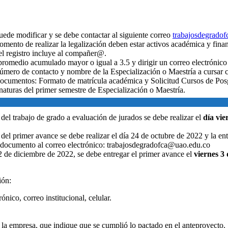
ede modificar y se debe contactar al siguiente correo
trabajosdegrado
 momento de realizar la legalización deben estar activos académica y fin
el registro incluye al compañer@.
 promedio acumulado mayor o igual a 3.5 y dirigir un correo electrónic
 número de contacto y nombre de la Especialización o Maestría a cursa
s documentos: Formato de matrícula académica y Solicitud Cursos de 
naturas del primer semestre de Especialización o Maestría.
a del trabajo de grado a evaluación de jurados se debe realizar el
día vie
a del primer avance se debe realizar el día 24 de octubre de 2022 y la en
 documento al correo electrónico:
trabajosdegradofca@uao.edu.co
 2 de diciembre de 2022, se debe entregar el primer avance el
viernes 3
ión:
co, correo institucional, celular.
de la empresa, que indique que se cumplió lo pactado en el anteproyecto.