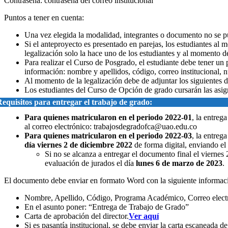
Contraseña: contraseña del correo institucional
Puntos a tener en cuenta:
Una vez elegida la modalidad, integrantes o documento no se pu
Si el anteproyecto es presentado en parejas, los estudiantes al
legalización solo la hace uno de los estudiantes y al momento d
Para realizar el Curso de Posgrado, el estudiante debe tener un
información: nombre y apellidos, código, correo institucional,
Al momento de la legalización debe de adjuntar los siguiente
Los estudiantes del Curso de Opción de grado cursarán las asig
equisitos para entregar el trabajo de grado:
Para quienes matricularon en el periodo 2022-01
, la entreg
al correo electrónico:
trabajosdegradofca@uao.edu.co
Para quienes matricularon en el periodo 2022-03
, la entreg
día viernes 2 de diciembre 2022
de forma digital, enviando el
Si no se alcanza a entregar el documento final el viernes
evaluación de jurados el día
lunes 6 de marzo de 2023
.
El documento debe enviar en formato Word con la siguiente informac
Nombre, Apellido, Código, Programa Académico, Correo electróni
En el asunto poner: “Entrega de Trabajo de Grado”
Carta de aprobación del director.
Ver aquí
Si es pasantía institucional, se debe enviar la carta escaneada 